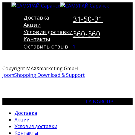
Доставка
31-50-31
Акции
Условия доставки
360-360
Контакты
Оставить отзыв
1
Copyright MAXXmarketing GmbH
JoomShopping Download & Support
© Сеть кафе «САМУРАЙ». Холдинг
ILYINGROUP
Доставка
Акции
Условия доставки
Контакты