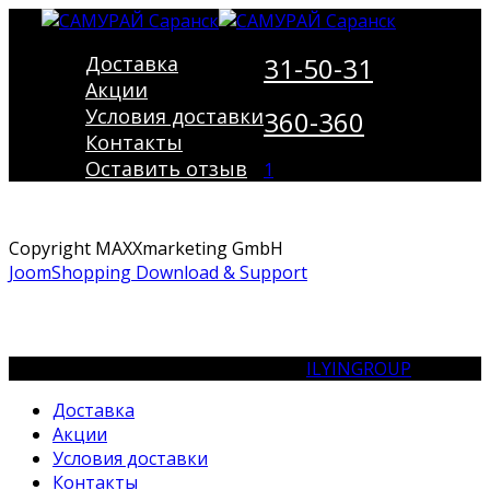
Доставка
31-50-31
Акции
Условия доставки
360-360
Контакты
Оставить отзыв
1
Copyright MAXXmarketing GmbH
JoomShopping Download & Support
© Сеть кафе «САМУРАЙ». Холдинг
ILYINGROUP
Доставка
Акции
Условия доставки
Контакты