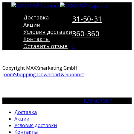
Доставка
31-50-31
Акции
Условия доставки
360-360
Контакты
Оставить отзыв
1
Copyright MAXXmarketing GmbH
JoomShopping Download & Support
© Сеть кафе «САМУРАЙ». Холдинг
ILYINGROUP
Доставка
Акции
Условия доставки
Контакты